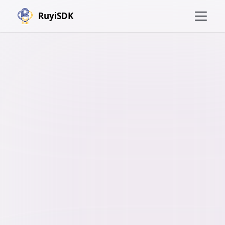
RuyiSDK