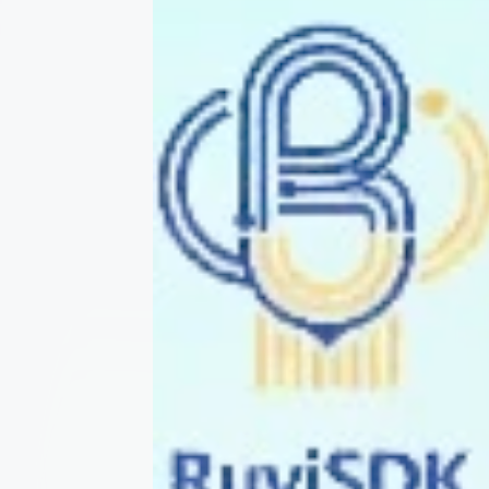
  - 0.2310.0 (latest)

* board-image/openbsd-riscv64-live

  - 7.4.0 (latest)

* analyzer/dynamorio-riscv

  - 10.93.19979-ruyi.20240914 (latest, no binary
  - 10.0.19748-ruyi.20240128 (no binary for curr
* emulator/qemu-user-riscv-xthead

  - 6.1.0-ruyi.20231207+g03813c9fe8 (latest)

* emulator/qemu-system-riscv-upstream

  - 8.2.0-ruyi.20240128 (latest)

* emulator/qemu-user-riscv-upstream

  - 8.2.0-ruyi.20240128 (latest)

  - 8.1.2-ruyi.20231121 ()