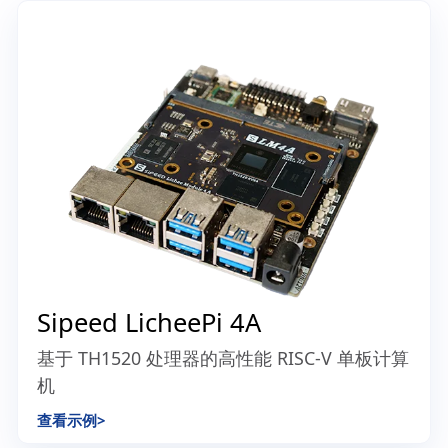
RuyiSDK 包管理器的 VS Code 集成
了解更多
从市场下载
环境配置
系统烧录
示例运行
开箱即用的示例代码
一键安装 RuyiSDK
快速烧录到开发板
从 RuyiSDK 开始
上手
RISC-V
开发板
精选热门 RISC-V 开发板，上手示例、开发环境配置、
固件烧录、调试运行，RuyiSDK 帮你快速开始开发。
查看所有开发板示例
最新最热开发板上手示例