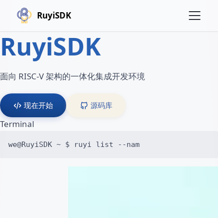
RuyiSDK
RuyiSDK
面向 RISC-V 架构的一体化集成开发环境
现在开始
源码库
Terminal
we@RuyiSDK ~ $ ruyi list --name-contains 'riscv'
List of available packages:

* board-image/openkylin-riscv64-sifive-unmatched
  - 1.0.0 (latest)

* board-image/freebsd-riscv64-mini-live

  - 14.0.0 (latest)

* board-image/ubuntu-server-riscv64-sifive-unmat