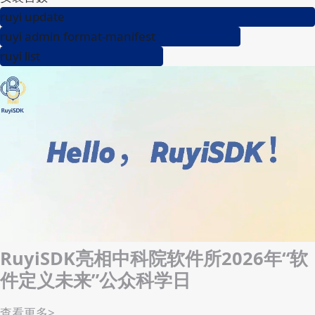
RuyiSDK 社区
RuyiSDK 开发者社区现已开启
随便逛逛
现在加入
实时数据
查看更多
>
87,769
包管理器下载量
59,308
组件下载数量
22,642
安装台数
ruyi update