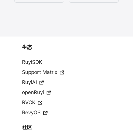
生态
RuyiSDK
Support Matrix
RuyiAI
openRuyi
RVCK
RevyOS
社区